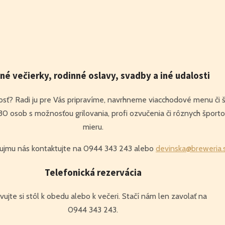
né večierky, rodinné oslavy, svadby a iné udalosti
losť? Radi ju pre Vás pripravíme, navrhneme viacchodové menu či 
0 osob s možnosťou grilovania, profi ozvučenia či rôznych športo
mieru.
áujmu nás kontaktujte na 0944 343 243 alebo
devinska@breweria.
Telefonická rezervácia
ujte si stôl k obedu alebo k večeri. Stačí nám len zavolať na
0944 343 243.