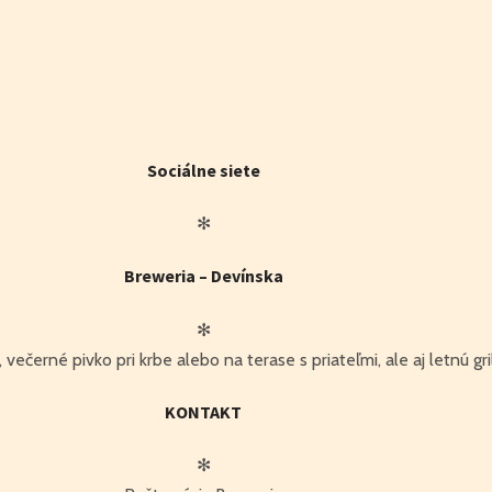
Sociálne siete
✻
Breweria – Devínska
✻
ečerné pivko pri krbe alebo na terase s priateľmi, ale aj letnú gri
KONTAKT
✻