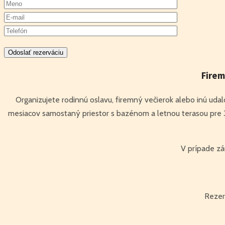
Firem
Organizujete rodinnú oslavu, firemný večierok alebo inú uda
mesiacov samostaný priestor s bazénom a letnou terasou pre 3
V prípade z
Rezerv